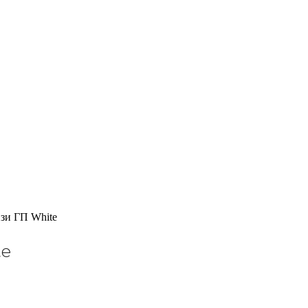
зи ГП White
te